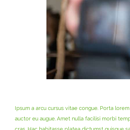
Ipsum a arcu cursus vitae congue. Porta lorem m
auctor eu augue. Amet nulla facilisi morbi temp
cras. Hac habitasse platea dictumst quisque sag