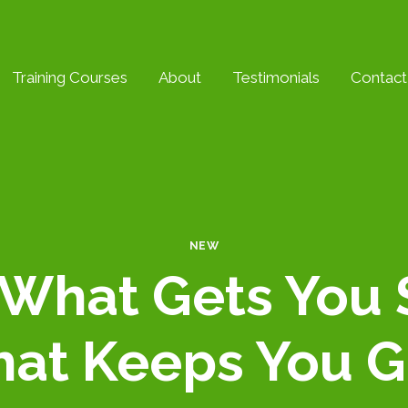
Training Courses
About
Testimonials
Contact
NEW
 What Gets You 
hat Keeps You G