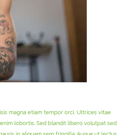
lisis magna etiam tempor orci. Ultrices vitae
 enim lobortis. Sed blandit libero volutpat sed
auris in aliquam sem fringilla. Augue ut lectus