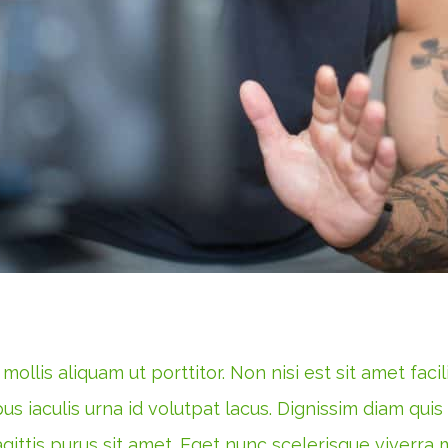
ollis aliquam ut porttitor. Non nisi est sit amet faci
us iaculis urna id volutpat lacus. Dignissim diam quis
ittis purus sit amet. Eget nunc scelerisque viverra m